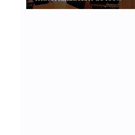
derechos de la naturaleza:
Una mirada en clave de
regulación, políticas públi
y justicia ecológica", por D
Argüello