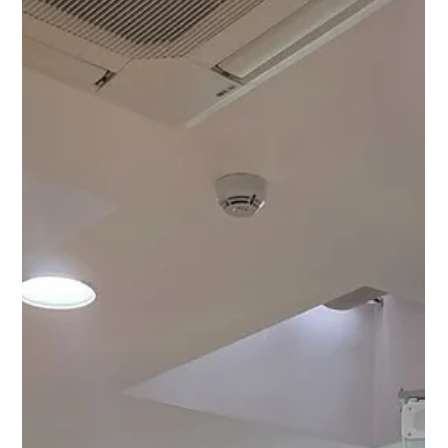
17 abr
1 min de lectura
La Cátedra Manuel Ballbé
participa en la II Jornada de
Transferencia de Conocimiento
en Ciencias Sociales de la UAB