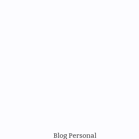
Blog Personal