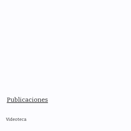
Publicaciones
Videoteca