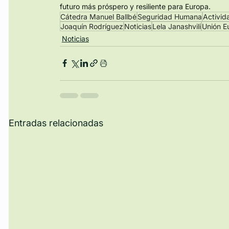
futuro más próspero y resiliente para Europa.
Cátedra Manuel Ballbé
Seguridad Humana
Activid
Joaquín Rodríguez
Noticias
Lela Janashvili
Unión E
Noticias
Entradas relacionadas