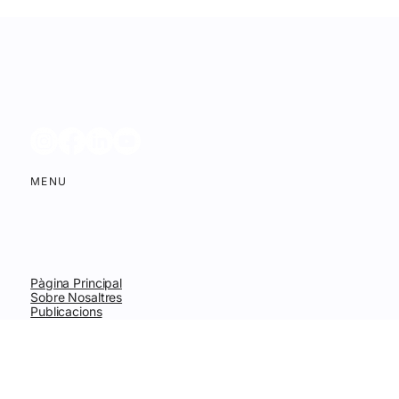
Oct 20, 2025
2 min de lectura
Un Dret per l'Antropocè: Neix
l'LDE·IR
MENU