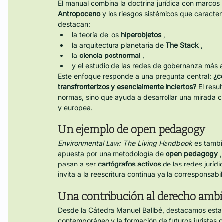
El manual combina la doctrina jurídica con marcos
Antropoceno
 y los riesgos sistémicos que caracter
destacan:
la teoría de los 
hiperobjetos
 ,
la arquitectura planetaria de 
The Stack
 ,
la 
ciencia postnormal
 ,
y el estudio de las redes de gobernanza más al
Este enfoque responde a una pregunta central: 
¿c
transfronterizos y esencialmente inciertos?
 El res
normas, sino que ayuda a desarrollar una mirada cr
y europea.
Un ejemplo de open pedagogy
Environmental Law: The Living Handbook
 es tamb
apuesta por una metodología de 
open pedagogy
 
pasan a ser 
cartógrafos activos
 de las redes jurídi
invita a la reescritura continua ya la corresponsab
Una contribución al derecho ambi
Desde la Cátedra Manuel Ballbé, destacamos esta 
contemporáneo y la formación de futuros juristas ca