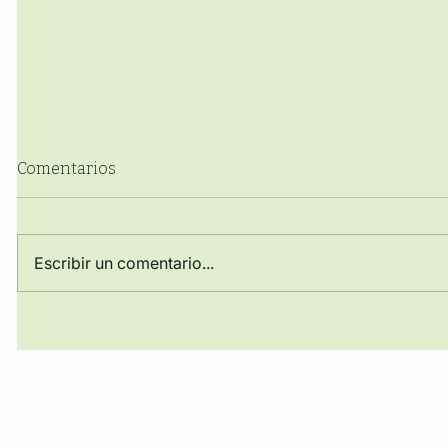
Comentarios
Escribir un comentario...
Regulació
El Dr. José Darío Argüello
Rueda obtiene una plaza de
Profesor Lector en la
Universitat Autònoma de
Barcelona