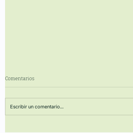
Comentarios
Escribir un comentario...
La Cátedra Manuel Ballbé
Acto de c
clausura el curso con una
académic