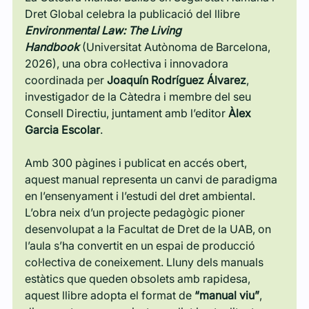
Dret Global celebra la publicació del llibre 
Environmental Law: The Living 
Handbook
 (Universitat Autònoma de Barcelona, 
2026), una obra col·lectiva i innovadora 
coordinada per 
Joaquín Rodríguez Álvarez
, 
investigador de la Càtedra i membre del seu 
Consell Directiu, juntament amb l’editor 
Àlex 
Garcia Escolar
.
Amb 300 pàgines i publicat en accés obert, 
aquest manual representa un canvi de paradigma 
en l’ensenyament i l’estudi del dret ambiental. 
L’obra neix d’un projecte pedagògic pioner 
desenvolupat a la Facultat de Dret de la UAB, on 
l’aula s’ha convertit en un espai de producció 
col·lectiva de coneixement. Lluny dels manuals 
estàtics que queden obsolets amb rapidesa, 
aquest llibre adopta el format de 
“manual viu”
, 