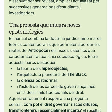
dissenyat per ser revisat, ampliat i actualitzat per 
successives generacions d’estudiants i 
investigadors.
Una proposta que integra noves 
epistemologies
El manual combina la doctrina jurídica amb marcs 
teòrics contemporanis que permeten abordar els 
reptes del 
Antropocè
 i els riscos sistèmics que 
caracteritzen l’actual crisi socioecològica. Entre 
aquests marcs destaquen:
la teoria dels 
hiperobjectes
,
l’arquitectura planetària de 
The Stack
,
la 
ciència postnormal
,
i l’estudi de les xarxes de governança més 
enllà dels límits tradicionals del dret.
Aquest enfocament respon a una pregunta 
central: 
com pot el dret governar riscos difusos, 
transfronterers i essencialment incerts?
 El resultat 