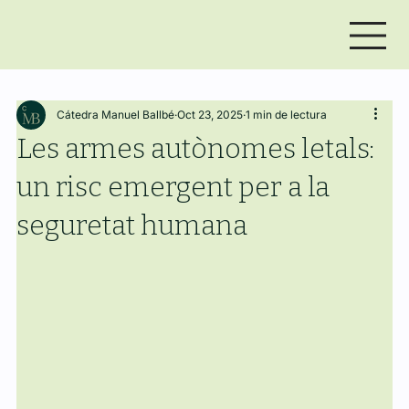
Cátedra Manuel Ballbé
Oct 23, 2025
1 min de lectura
Les armes autònomes letals:
un risc emergent per a la
seguretat humana