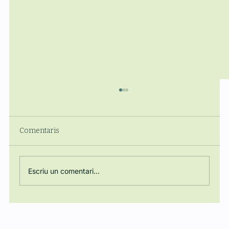
Comentaris
Escriu un comentari...
Regulació, Energia i Poder