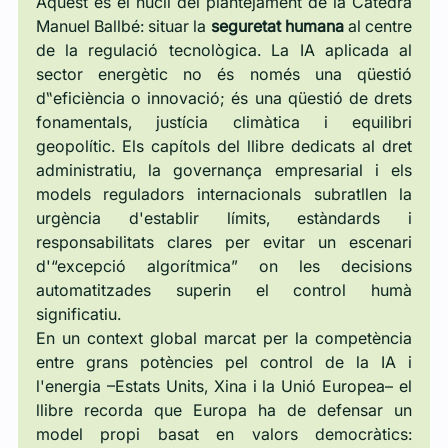
Aquest és el nucli del plantejament de la Càtedra 
Manuel Ballbé: situar la 
seguretat humana
 al centre 
de la regulació tecnològica. La IA aplicada al 
sector energètic no és només una qüestió 
d‟eficiència o innovació; és una qüestió de drets 
fonamentals, justícia climàtica i equilibri 
geopolític. Els capítols del llibre dedicats al dret 
administratiu, la governança empresarial i els 
models reguladors internacionals subratllen la 
urgència d'establir límits, estàndards i 
responsabilitats clares per evitar un escenari 
d'“excepció algorítmica” on les decisions 
automatitzades superin el control humà 
significatiu.
En un context global marcat per la competència 
entre grans potències pel control de la IA i 
l'energia –Estats Units, Xina i la Unió Europea– el 
llibre recorda que Europa ha de defensar un 
model propi basat en valors democràtics: 