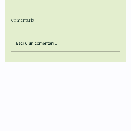
Comentaris
Escriu un comentari...
Regulació, Energia i Poder