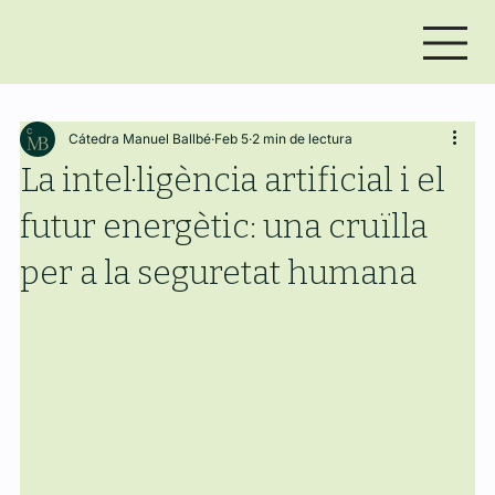
Cátedra Manuel Ballbé
Feb 5
2 min de lectura
La intel·ligència artificial i el
futur energètic: una cruïlla
per a la seguretat humana