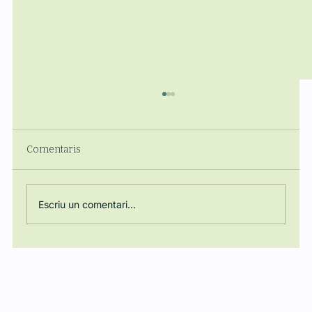
Comentaris
Escriu un comentari...
Joaquín Rodríguez participa a la Jornada
Nacional sobre l'Acció Tutelar de la UE
en Tecnologies Disruptives