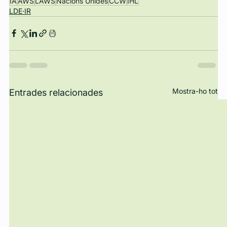
IA
AWS
LAWS
Nacions Unides
CCW
IHL
LDE·IR
Mostra-ho tot
Entrades relacionades