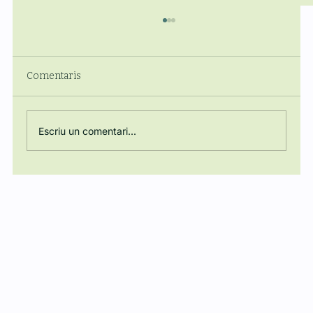
Comentaris
Escriu un comentari...
La Càtedra Manuel Ballbé, present a
Ginebra en el debat global sobre Armes
Autònomes: participació a través
d’ICRAC i presència del Dr. Joaquín
Rodríguez