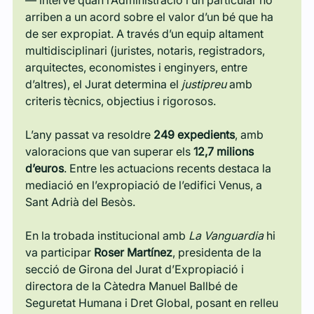
— intervé quan l’Administració i un particular no 
arriben a un acord sobre el valor d’un bé que ha 
de ser expropiat. A través d’un equip altament 
multidisciplinari (juristes, notaris, registradors, 
arquitectes, economistes i enginyers, entre 
d’altres), el Jurat determina el 
justipreu
 amb 
criteris tècnics, objectius i rigorosos.
L’any passat va resoldre 
249 expedients
, amb 
valoracions que van superar els 
12,7 milions 
d’euros
. Entre les actuacions recents destaca la 
mediació en l’expropiació de l’edifici Venus, a 
Sant Adrià del Besòs.
En la trobada institucional amb 
La Vanguardia
 hi 
va participar 
Roser Martínez
, presidenta de la 
secció de Girona del Jurat d’Expropiació i 
directora de la Càtedra Manuel Ballbé de 
Seguretat Humana i Dret Global, posant en relleu 