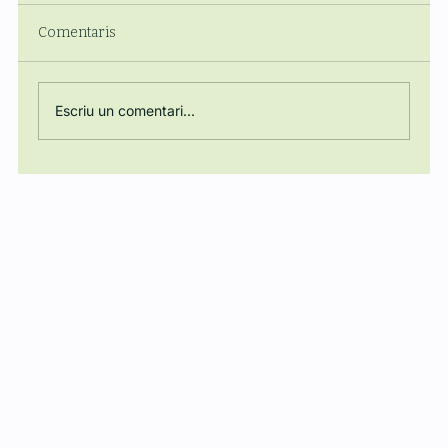
Comentaris
Escriu un comentari...
Regulació, Energia i Poder