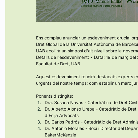
Ens complau anunciar un esdeveniment crucial org
Dret Global de la Universitat Autònoma de Barcelon
UAB acollirà un simposi d'alt nivell sobre la governan
Detalls de l'esdeveniment: • Data: 19 de març del
Facultat de Dret, UAB
Aquest esdeveniment reunirà destacats experts en
urgents del nostre temps: com establir un marc jurí
Ponents distingits:
Dra. Susana Navas - Catedràtica de Dret Civil
Dr. Alberto Alonso Ureba - Catedràtic de Dret M
d'Ecija Advocats
Dr. Carlos Padrós - Catedràtic de Dret Adminis
Dr. Antonio Morales - Soci i Director del Depar
BakerMcKenzie