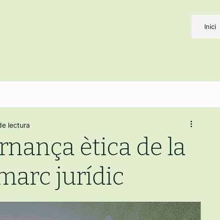
Inici
de lectura
rnança ètica de la
 marc jurídic