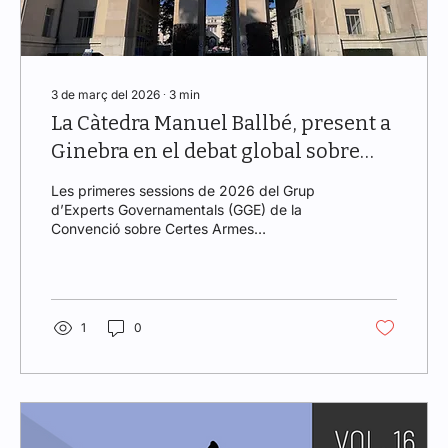
3 de març del 2026
∙
3
min
La Càtedra Manuel Ballbé, present a
Ginebra en el debat global sobre
Armes Autònomes: participació a
Les primeres sessions de 2026 del Grup
través d’ICRAC i presència del Dr.
d’Experts Governamentals (GGE) de la
Convenció sobre Certes Armes
Joaquín Rodríguez
Convencionals (CCW) han situat Ginebra
novament al centre mundial del debat sobre
la regulació de les armes autònomes . Del 2
al 6 de març, representants de 128 Estats,
organitzacions internacionals i experts
1
0
independents han reprès les negociacions
en un any considerat decisiu per definir els
elements d’un futur instrument internacional
sobre sistemes d’armes basats en
intel·ligència...