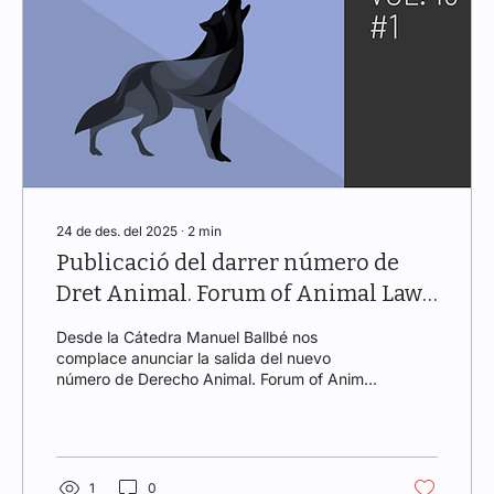
24 de des. del 2025
∙
2
min
Publicació del darrer número de
Dret Animal. Forum of Animal Law
Studies (Vol. 16, Núm. 1, 2025)
Desde la Cátedra Manuel Ballbé nos
complace anunciar la salida del nuevo
número de Derecho Animal. Forum of Animal
Law Studies (dA), disponible en acceso
abierto. Este número reafirma la vocación
internacional de la revista y su compromiso
con un Derecho Animal riguroso,
interdisciplinar y con impacto social.
1
0