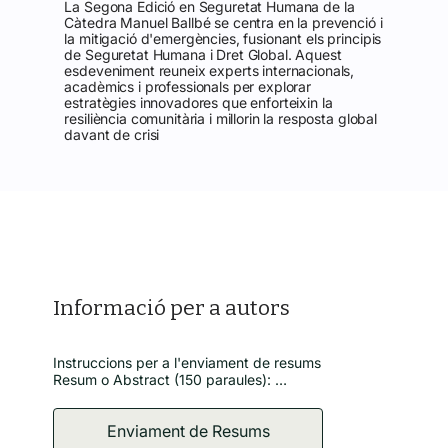
La Segona Edició en Seguretat Humana de la
Càtedra Manuel Ballbé se centra en la prevenció i
la mitigació d'emergències, fusionant els principis
de Seguretat Humana i Dret Global. Aquest
esdeveniment reuneix experts internacionals,
acadèmics i professionals per explorar
estratègies innovadores que enforteixin la
resiliència comunitària i millorin la resposta global
davant de crisi
Informació per a autors
Instruccions per a l'enviament de resums

Resum o Abstract (150 paraules): 

Temàtiques: Nous enfocaments en prevenció de 
desastres, marcs legals internacionals per a 
emergències, tecnologies innovadores en seguretat 
humana.
