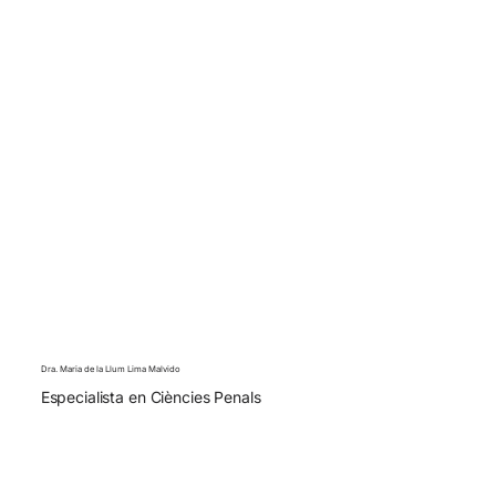
Dra. Maria de la Llum Lima Malvido
Especialista en Ciències Penals