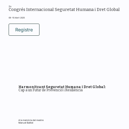
2n
Congrés Internacional Seguretat Humana i Dret Global
09 -10 Abril 2025
Registre
Harmonitzant Seguretat Humana i Dret Global:
Cap a un Futur de Prevenció i Resiliència
A la memòria del mestre
Manuel Ballbé