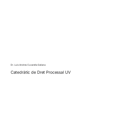
Dr. Luis Andres Cucarella Galiana
Catedràtic de Dret Processal UV